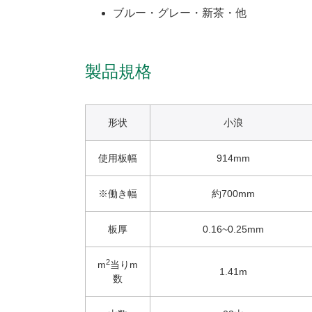
ブルー・グレー・新茶・他
製品規格
形状
小浪
使用板幅
914mm
※働き幅
約700mm
板厚
0.16~0.25mm
2
m
当りm
1.41m
数