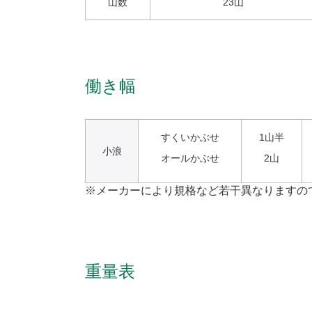
山数
23山
働き幅
すくいかぶせ
1山半
小浪
オールかぶせ
2山
※メーカーにより規格など若干異なりますの
重量表