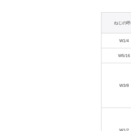
ねじの呼
W1/4
W5/16
W3/8
W1/2