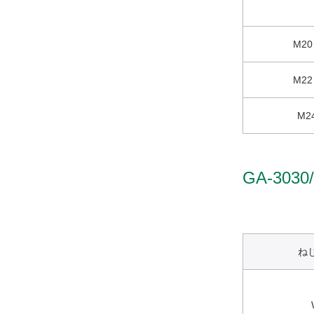
M20
M22
M2
GA-303
ね