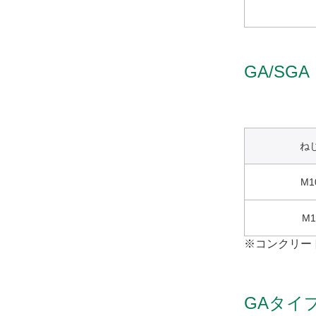
GA/S
ね
M1
M1
※コンクリート
GAタイ