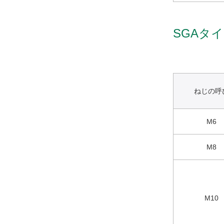
SGAタイ
ねじの呼
M6
M8
M10