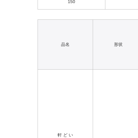
150
品名
形状
軒 ど い