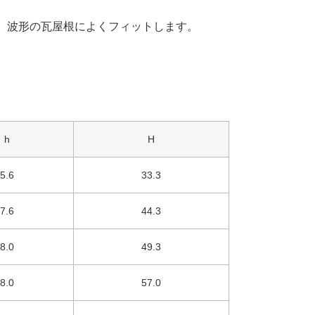
、波形の瓦屋根によくフィットします。
h
H
5.6
33.3
7.6
44.3
8.0
49.3
8.0
57.0