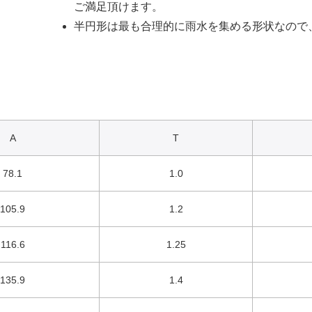
ご満足頂けます。
半円形は最も合理的に雨水を集める形状なので
A
T
78.1
1.0
105.9
1.2
116.6
1.25
135.9
1.4