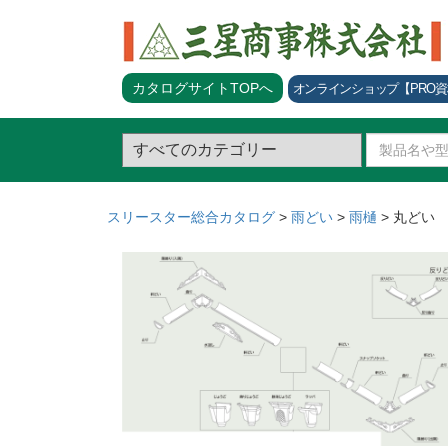
カタログサイトTOPへ
オンラインショップ
【PRO
スリースター総合カタログ
>
雨どい
>
雨樋
>
丸どい