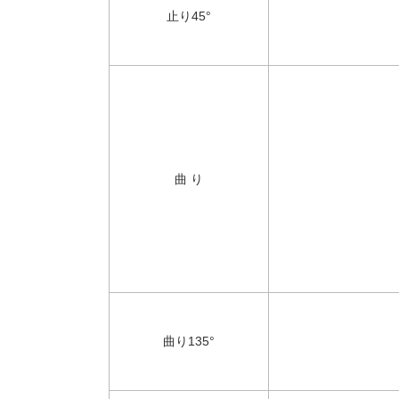
止り45°
曲 り
曲り135°