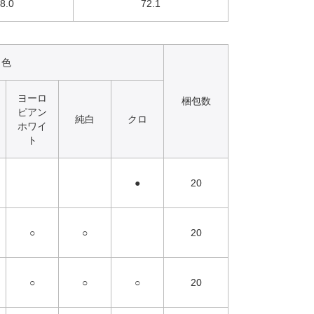
8.0
72.1
色
ヨーロ
梱包数
ピアン
純白
クロ
ホワイ
ト
●
20
○
○
20
○
○
○
20