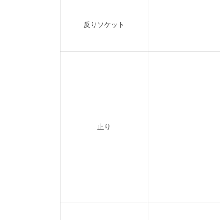
反りソケット
止り