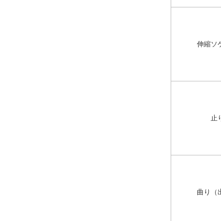
伸縮ソ
止
曲り（