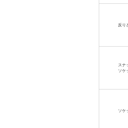
反り
スナ
ソケ
ソケ