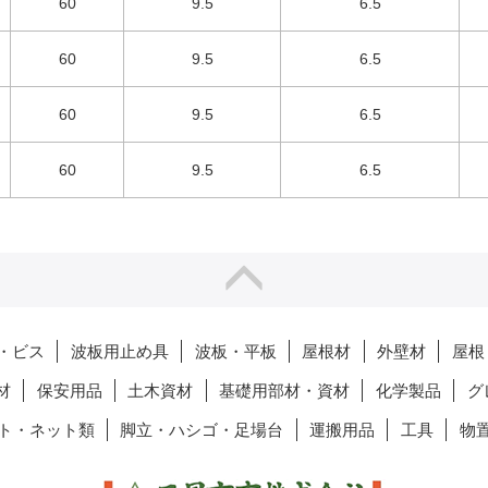
60
9.5
6.5
60
9.5
6.5
60
9.5
6.5
60
9.5
6.5
・ビス
波板用止め具
波板・平板
屋根材
外壁材
屋根
材
保安用品
土木資材
基礎用部材・資材
化学製品
グ
ト・ネット類
脚立・ハシゴ・足場台
運搬用品
工具
物