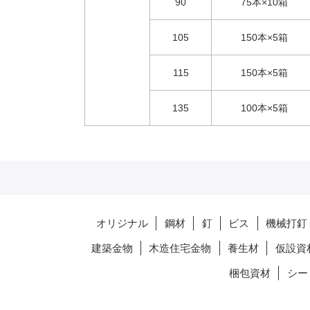
90
75本×10箱
105
150本×5箱
115
150本×5箱
135
100本×5箱
オリジナル
鋼材
釘
ビス
機械打釘
建築金物
木造住宅金物
養生材
仮設資
梱包資材
シー