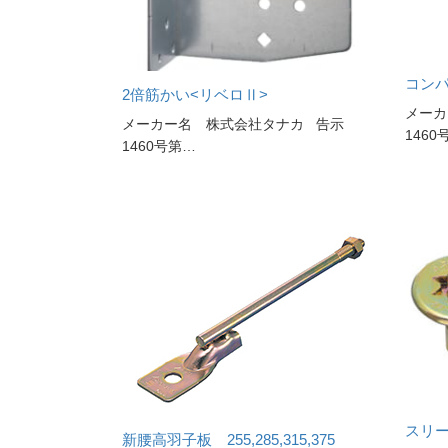
コン
2倍筋かい<リベロⅡ>
メーカ
メーカー名 株式会社タナカ 告示
1460
1460号第…
スリー
新腰高羽子板 255,285,315,375