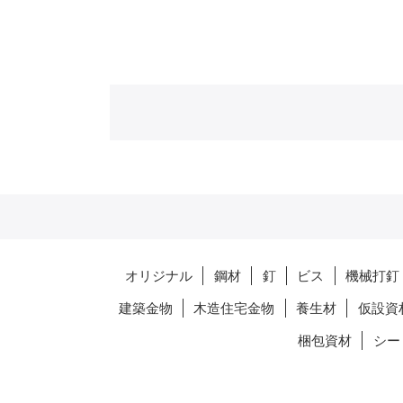
オリジナル
鋼材
釘
ビス
機械打釘
建築金物
木造住宅金物
養生材
仮設資
梱包資材
シー