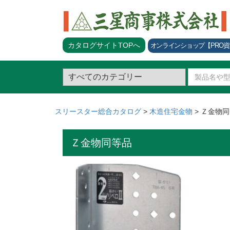
カタログサイトTOPへ
オンラインショップ
【PRO
スリースター総合カタログ
>
木造住宅金物
>
Ｚ金物同
Ｚ金物同等品