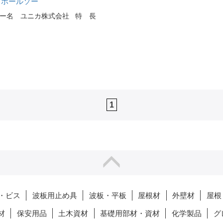
スホールソー
ー名 ユニカ株式会社 特 長
1
・ビス
波板用止め具
波板・平板
屋根材
外壁材
屋根
材
保安用品
土木資材
基礎用部材・資材
化学製品
グ