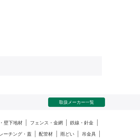
取扱メーカー一覧
・壁下地材
フェンス・金網
鉄線・針金
レーチング・蓋
配管材
雨どい
吊金具