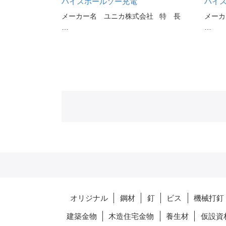
ハイスホールソー充電
ハイ
メーカー名 ユニカ株式会社 特 長
メーカ
…
…
オリジナル
鋼材
釘
ビス
機械打釘
建築金物
木造住宅金物
養生材
仮設資