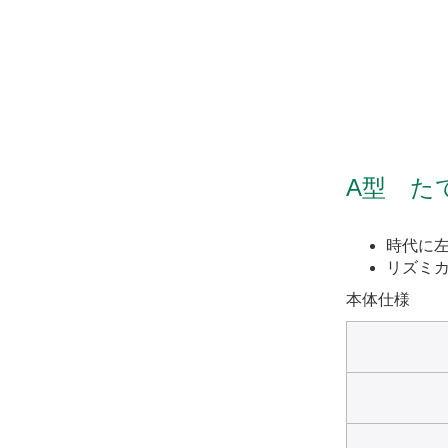
A型 た
時代に
リズミ
本体仕様