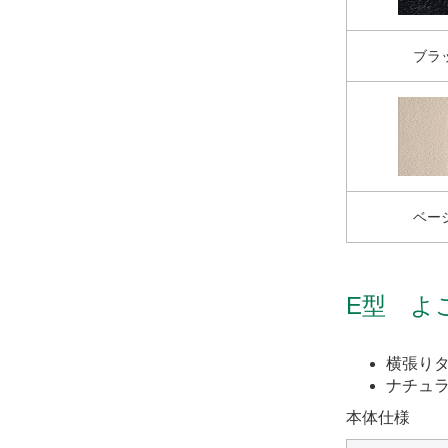
ブラ
ベー
E型 よ
横張りタ
ナチュ
本体仕様