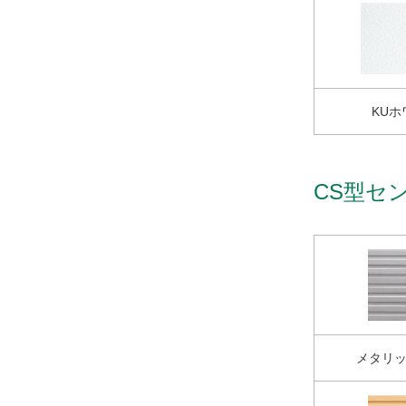
KUホ
CS型セ
メタリ