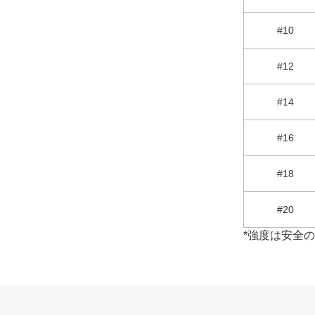
#10
#12
#14
#16
#18
#20
*強度は安全