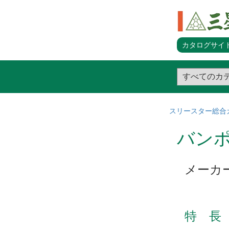
カタログサイト
スリースター総合
バン
メーカ
特 長