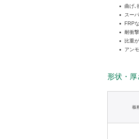
曲げ､
スー
FRP
耐衝
比重が
アン
形状・厚
板