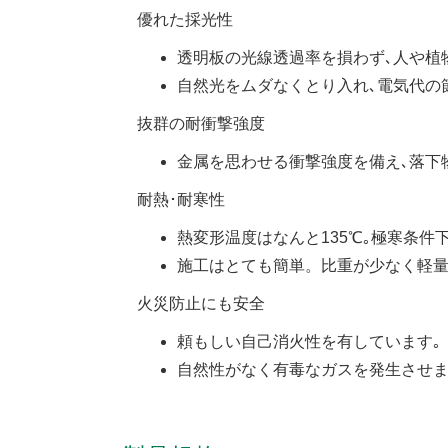
優れた採光性
透明板の光線透過率を損わず､人や植
自然光をムダなくとり入れ､電気代の
抜群の耐衝撃強度
金属を思わせる衝撃強度を備え､落下
耐熱･耐寒性
熱変形温度はなんと135℃｡極寒条件
施工はとても簡単。比重が少なく軽量
火災防止にも安全
頼もしい自己消火性を有しています｡
自然性がなく有毒なガスを発生させま