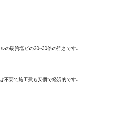
の硬質塩ビの20~30倍の強さです｡
材は不要で施工費も安価で経済的です｡