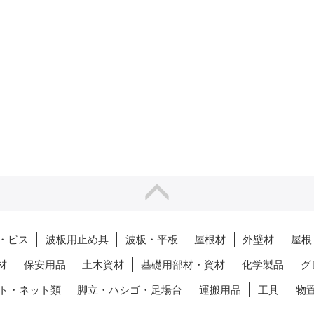
・ビス
波板用止め具
波板・平板
屋根材
外壁材
屋根
材
保安用品
土木資材
基礎用部材・資材
化学製品
グ
ト・ネット類
脚立・ハシゴ・足場台
運搬用品
工具
物