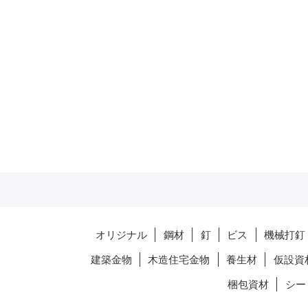
オリジナル
鋼材
釘
ビス
機械打釘
建築金物
木造住宅金物
養生材
仮設資
梱包資材
シー