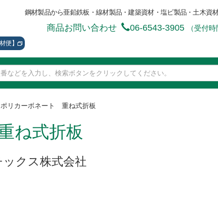
鋼材製品から亜鉛鉄板・線材製品・建築資材・塩ビ製品・土木資
商品お問い合わせ
06-6543-3905
（受付時間
資材便】
>
ポリカーボネート 重ね式折板
重ね式折板
チックス株式会社