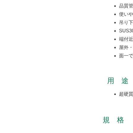
品質
使い
吊り
SUS
端付
屋外
面一
用 途
超硬
規 格