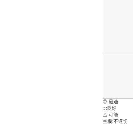
◎:最適
○:良好
△:可能
空欄:不適切