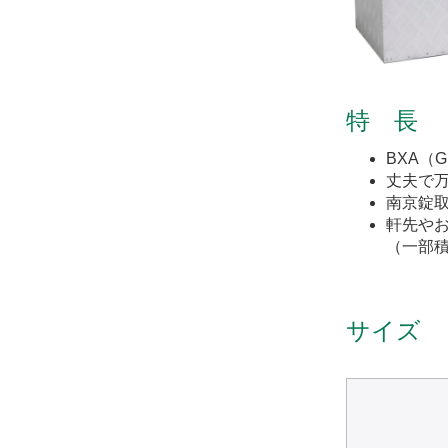
特 長
BXA（
丈夫で
南京錠
軒先や
（一部
サイズ