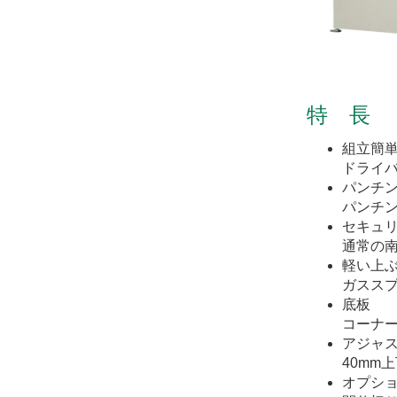
特 長
組立簡
ドライ
パンチ
パンチ
セキュ
通常の
軽い上
ガスス
底板
コーナ
アジャ
40mm
オプシ