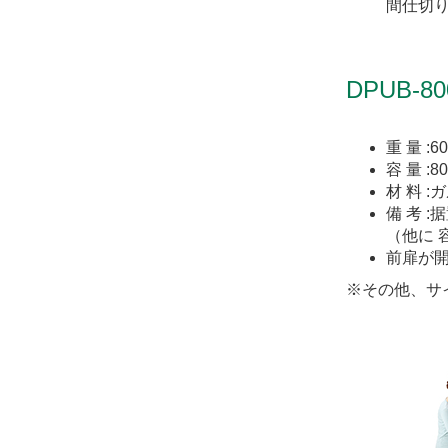
間仕切
DPUB-80
重 量 :60
容 量 :
材 料 
備 考 
（他に 容
前扉が
※その他、サ