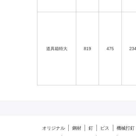
道具箱特大
819
475
23
オリジナル
鋼材
釘
ビス
機械打釘