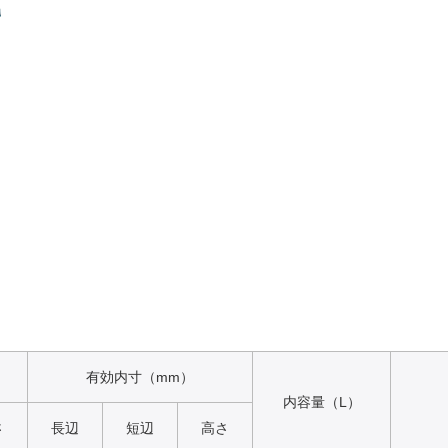
有効内寸（mm）
内容量（L）
さ
長辺
短辺
高さ