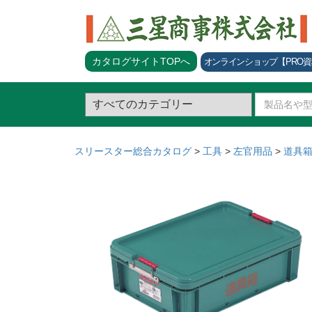
カタログサイトTOPへ
オンラインショップ
【PRO
スリースター総合カタログ
>
工具
>
左官用品
>
道具