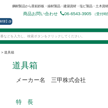
鋼材製品から亜鉛鉄板・線材製品・建築資材・塩ビ製品・土木資
商品お問い合わせ
06-6543-3905
（受付時間
資材便】
箱
>
道具箱
道具箱
メーカー名 三甲株式会社
特 長