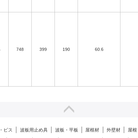
4
748
399
190
60.6
・ビス
波板用止め具
波板・平板
屋根材
外壁材
屋根