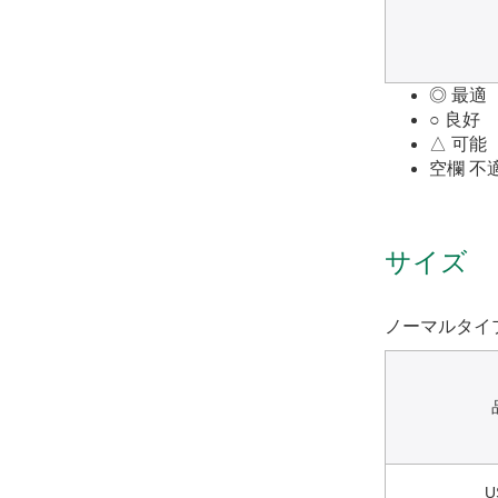
◎ 最適
○ 良好
△ 可能
空欄 不
サイズ
ノーマルタイ
U