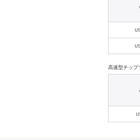
US
US
高速型チップ
U