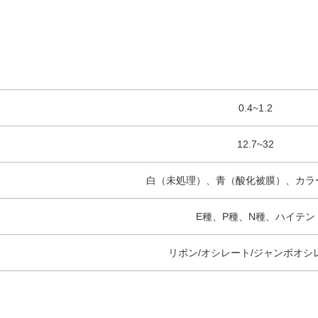
0.4~1.2
12.7~32
白（未処理）、青（酸化被膜）、カラ
E種、P種、N種、ハイテン
リボン/オシレート/ジャンボオシ