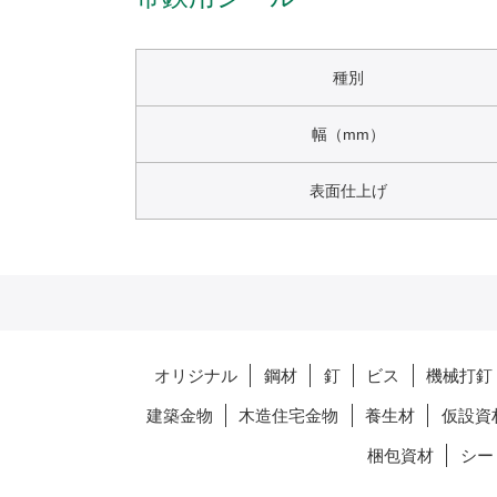
種別
幅（mm）
表面仕上げ
オリジナル
鋼材
釘
ビス
機械打釘
建築金物
木造住宅金物
養生材
仮設資
梱包資材
シー