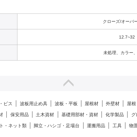
クローズ/オーバ
12.7~32
未処理、カラー
・ビス
波板用止め具
波板・平板
屋根材
外壁材
屋根
材
保安用品
土木資材
基礎用部材・資材
化学製品
グ
ト・ネット類
脚立・ハシゴ・足場台
運搬用品
工具
物