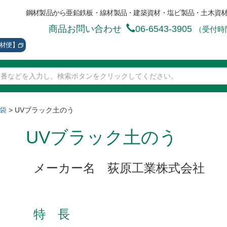
鋼材製品から亜鉛鉄板・線材製品・建築資材・塩ビ製品・土木資
商品お問い合わせ
06-6543-3905
（受付時間
資材便】
袋
>
UVブラック土のう
UVブラック土のう
メーカー名 荻原工業株式会社
特 長