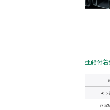
亜鉛付着
めっ
両面