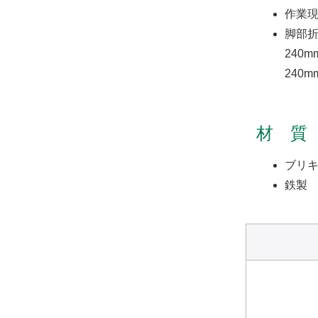
作業
脚部
240m
240m
材 質
ブリ
鉄製