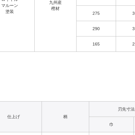
九州産
マルーン
樫材
塗装
275
3
290
3
165
2
刃先寸法
仕上げ
柄
巾