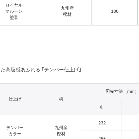
ロイヤル
九州産
マルーン
180
樫材
塗装
た高級感あふれる ｢テンパー仕上げ｣
刃先寸法（mm）
仕上げ
柄
巾
232
テンパー
九州産
カラー
樫材
255