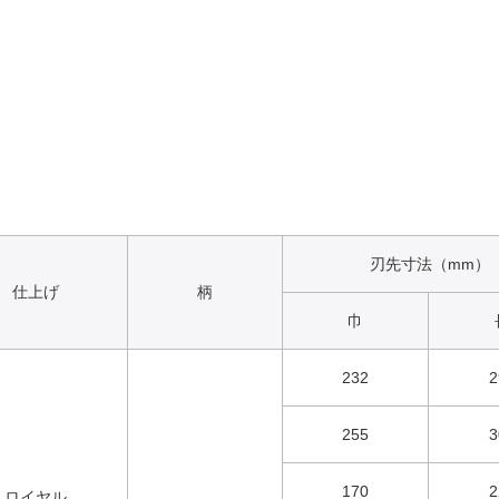
刃先寸法（mm）
仕上げ
柄
巾
232
2
255
3
170
2
ロイヤル