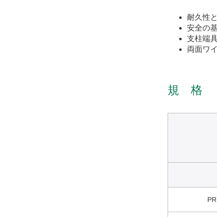
耐久性
安全の
支柱端
両面ワイ
規 格
PR