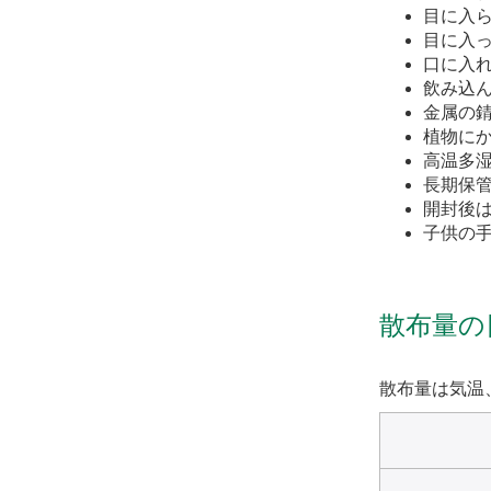
目に入
目に入
口に入
飲み込
金属の
植物に
高温多
長期保
開封後
子供の
散布量の
散布量は気温