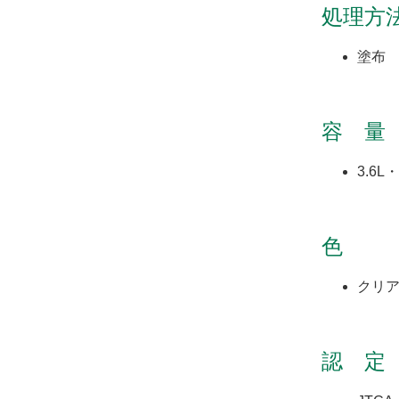
処理方法
塗布
容 量
3.6L・
色
クリア
認 定