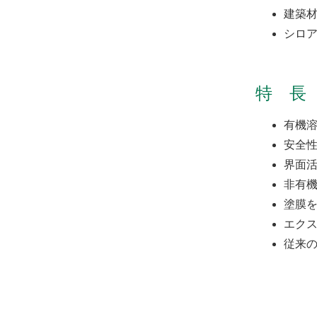
建築
シロ
特 長
有機溶
安全
界面
非有
塗膜
エク
従来