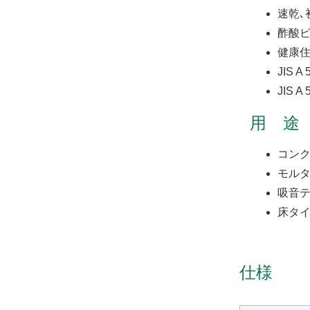
速乾､
酢酸
健康住
JIS 
JIS 
用 途
コンク
モルタ
吸音テ
床タ
仕様