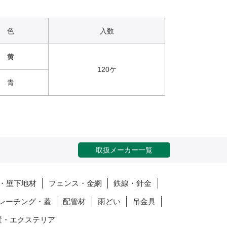
色
入数
黄
120ケ
青
取扱メーカー一覧
・壁下地材
フェンス・金網
鉄線・針金
レーチング・蓋
配管材
雨どい
吊金具
置・エクステリア