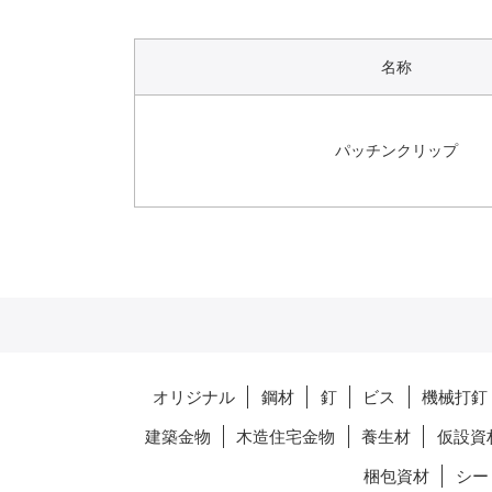
名称
パッチンクリップ
オリジナル
鋼材
釘
ビス
機械打釘
建築金物
木造住宅金物
養生材
仮設資
梱包資材
シー