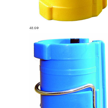
48.6Φ