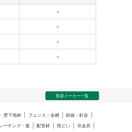
○
○
○
○
取扱メーカー一覧
・壁下地材
フェンス・金網
鉄線・針金
レーチング・蓋
配管材
雨どい
吊金具