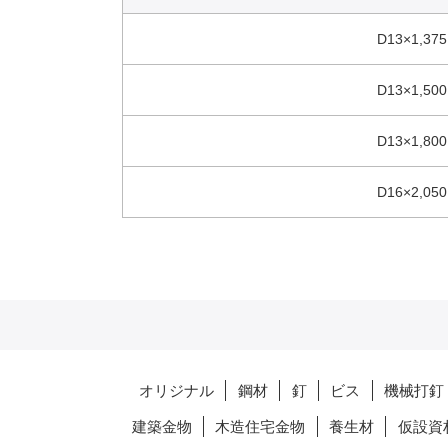
D13×1,375
D13×1,500
D13×1,800
D16×2,050
オリジナル
鋼材
釘
ビス
機械打釘
建築金物
木造住宅金物
養生材
仮設資