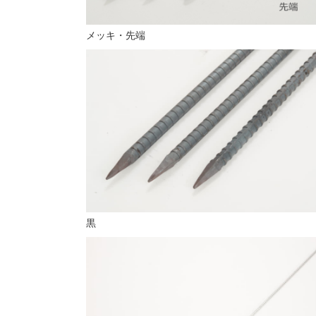
メッキ・先端
黒