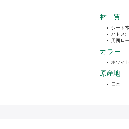
材 質
シート本
ハトメ
周囲ロー
カラー
ホワイ
原産地
日本