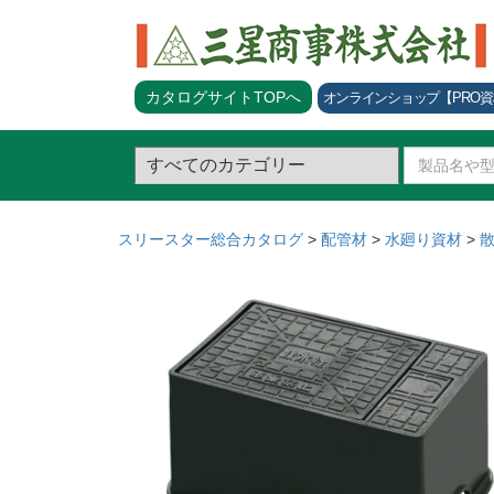
カタログサイトTOPへ
オンラインショップ
【PRO
スリースター総合カタログ
>
配管材
>
水廻り資材
>