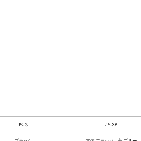
JS-３
JS-3B
ブラック
本体:ブラック 蓋:ブルー