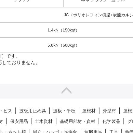
JC（ポリオレフィン樹脂+炭酸カル
1.4kN（150kgf）
5.8kN（600kgf）
gf）です。
対応しておりません。
・ビス
波板用止め具
波板・平板
屋根材
外壁材
屋根
材
保安用品
土木資材
基礎用部材・資材
化学製品
グ
ト・ネット類
脚立・ハシゴ・足場台
運搬用品
工具
物