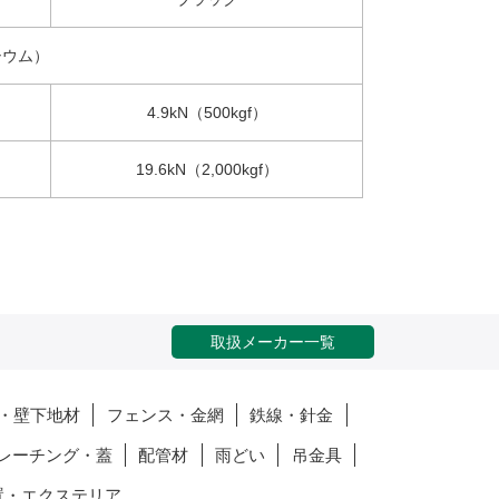
シウム）
4.9kN（500kgf）
19.6kN（2,000kgf）
取扱メーカー一覧
・壁下地材
フェンス・金網
鉄線・針金
レーチング・蓋
配管材
雨どい
吊金具
置・エクステリア