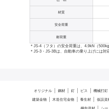
材質
安全荷重
耐荷重
＊JS-4（フタ）の安全荷重は、4.9kN（500k
＊JS-3・JS-3Bは、自動車の乗り上げには
オリジナル
鋼材
釘
ビス
機械打釘
建築金物
木造住宅金物
養生材
仮設資
梱包資材
シー