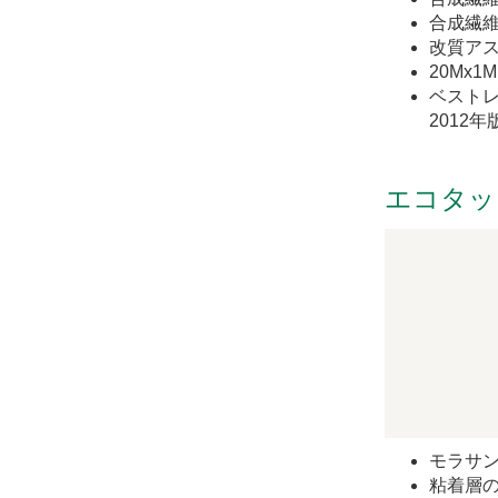
合成繊
改質ア
20Mx1
ベスト
2012
エコタッ
モラサン
粘着層