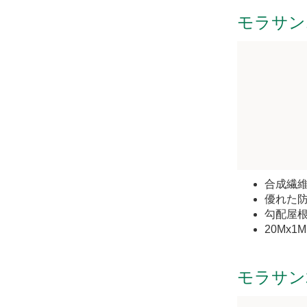
モラサン
合成繊
優れた
勾配屋
20Mx1
モラサン