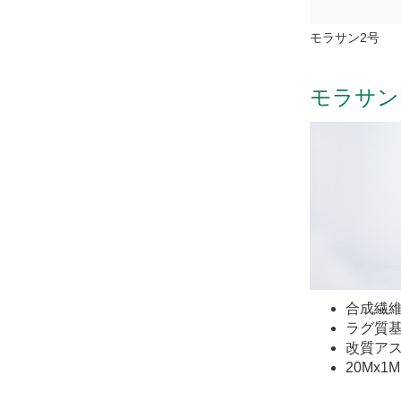
モラサン2号
モラサン
合成繊
ラグ質
改質ア
20Mx1