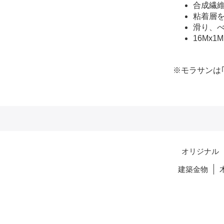
合成繊
粘着層
滑り、
16Mx1
※モラサンは
オリジナル
建築金物