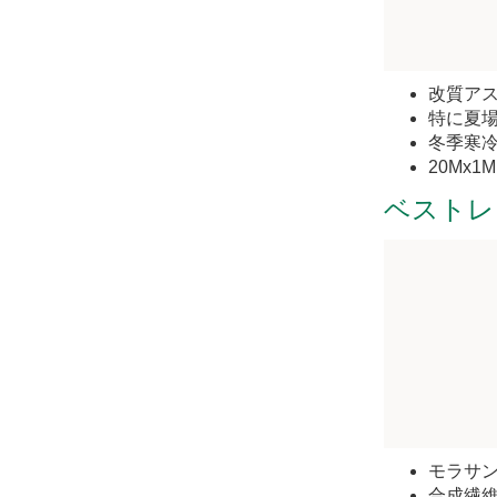
改質ア
特に夏
冬季寒
20Mx1
ベストレ
モラサン
合成繊