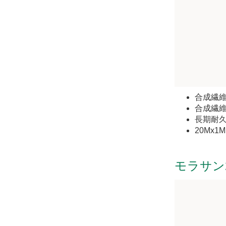
合成繊
合成繊維
長期耐
20Mx1
モラサン