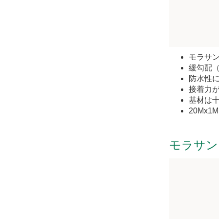
モラサ
緩勾配
防水性
接着力
基材は
20Mx1
モラサン 