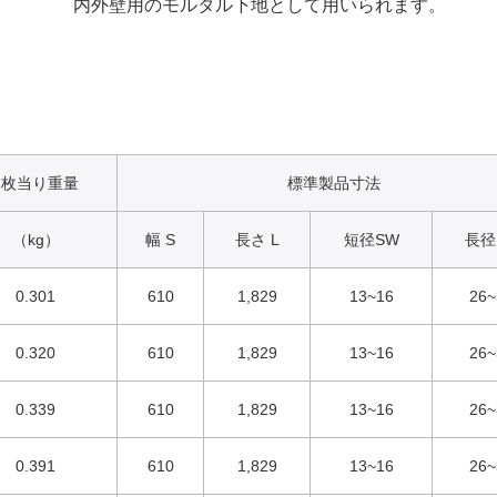
内外壁用のモルタル下地として用いられます。
1枚当り重量
標準製品寸法
（kg）
幅 S
長さ L
短径SW
長径
0.301
610
1,829
13~16
26~
0.320
610
1,829
13~16
26~
0.339
610
1,829
13~16
26~
0.391
610
1,829
13~16
26~