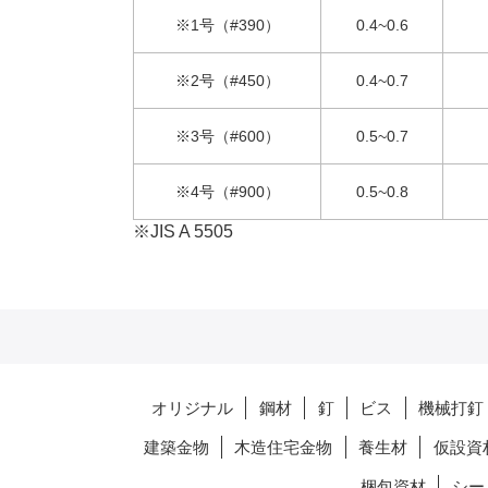
※1号（#390）
0.4~0.6
※2号（#450）
0.4~0.7
※3号（#600）
0.5~0.7
※4号（#900）
0.5~0.8
※JIS A 5505
オリジナル
鋼材
釘
ビス
機械打釘
建築金物
木造住宅金物
養生材
仮設資
梱包資材
シー