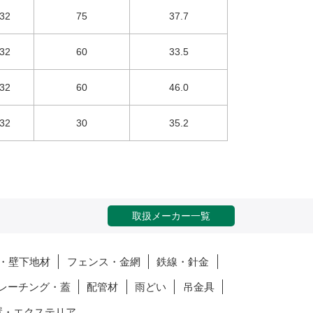
32
75
37.7
32
60
33.5
32
60
46.0
32
30
35.2
取扱メーカー一覧
・壁下地材
フェンス・金網
鉄線・針金
レーチング・蓋
配管材
雨どい
吊金具
置・エクステリア