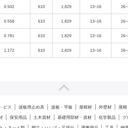
0.502
610
1,829
13~16
26~
0.558
610
1,829
13~16
26~
0.781
610
1,829
13~16
26~
1.172
610
1,829
13~16
26~
・ビス
波板用止め具
波板・平板
屋根材
外壁材
屋根
材
保安用品
土木資材
基礎用部材・資材
化学製品
グ
ト・ネット類
脚立・ハシゴ・足場台
運搬用品
工具
物